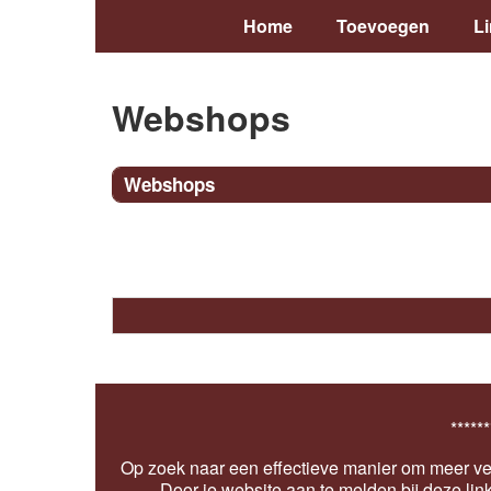
Home
Toevoegen
L
Webshops
Webshops
******
Op zoek naar een effectieve manier om meer ver
Door je website aan te melden bij deze lin