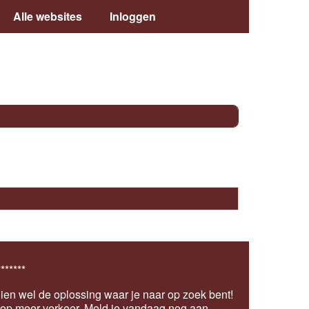
Alle websites
Inloggen
*******
ien wel de oplossing waar je naar op zoek bent!
s op meer verkeer.
Meld je vandaag nog aan