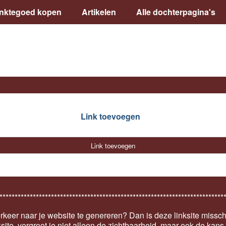
inktegoed kopen
Artikelen
Alle dochterpagina's
Link toevoegen
Link toevoegen
**************************************************************************
keer naar je website te genereren? Dan is deze linksite missch
ksite, vergroot je niet alleen de zichtbaarheid, maar ook de kan