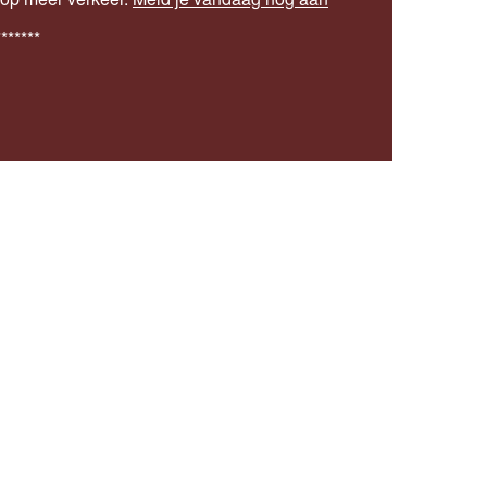
*******