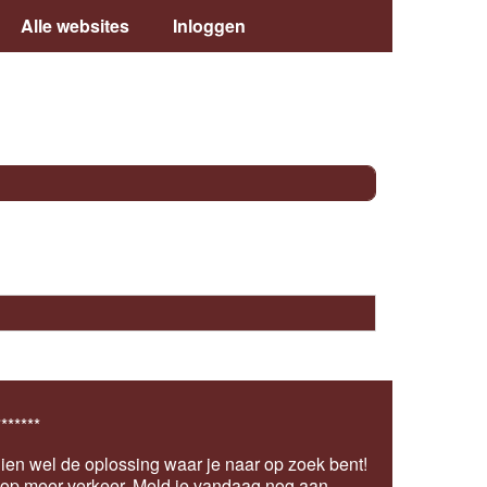
Alle websites
Inloggen
*******
ien wel de oplossing waar je naar op zoek bent!
s op meer verkeer.
Meld je vandaag nog aan