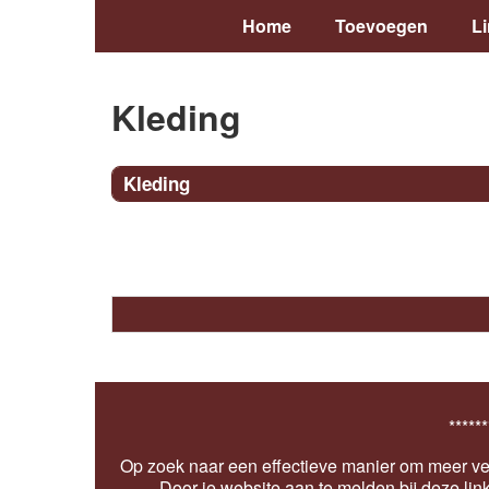
Home
Toevoegen
L
Kleding
Kleding
******
Op zoek naar een effectieve manier om meer ver
Door je website aan te melden bij deze lin