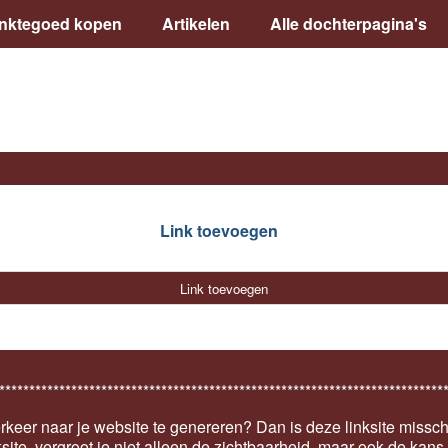
inktegoed kopen
Artikelen
Alle dochterpagina's
Link toevoegen
Link toevoegen
**************************************************************************
keer naar je website te genereren? Dan is deze linksite missch
ksite, vergroot je niet alleen de zichtbaarheid, maar ook de kan