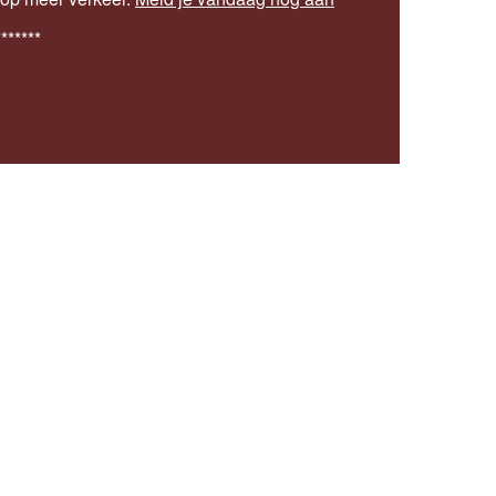
*******